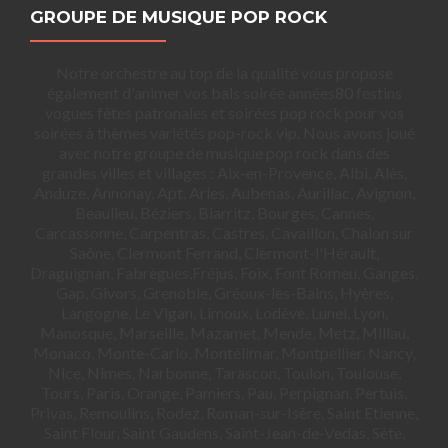
GROUPE DE MUSIQUE POP ROCK
Notre orchestre au top de la qualité vous propose
également d'animer vos bals soirée années80 festins
vogues fêtes patronales et soirées pop rock pour vos
soirées à thèmes variétés pop-rock vip. Nous avons joué
avec notre groupe de musique pop rock dans des
grandes villes et villages : Aix-en-Provence, Albi, Alès,
Anduze, Annonay, Apt, Arles, Aubenas, Aurillac, Avignon,
Beaulieu, Béziers, Biarritz, Bourges, Cannes,
Carcassonne, Carpentras, Castres, Cavaillon, Chalon sur
Saône, Clermont Ferrand, Clermont-l'Hérault,
Draguignan, Fabrègues,Fréjus, Foix, Font Romeu, Ganges,
Gap, Givors, Grenoble, Gréoux-les-Bains, Hyères,
Langogne, Le Vigan, Limoux, Lodève, Lunel, Lyon,
Manosque, Marseille, Mazamet, Mende, Metz, Millau,
Monaco, Monte-Carlo, Montélimar, Montpellier, Nancy,
Nice, Nîmes, Narbonne, Tarascon, Toulon, Toulouse,
Tours, Paris, Orange, Pamiers, Pau, Perpignan, Pertuis,
Privas, Remoulins, Rodez, Roman-sur-Isère, Saint Etienne,
Saint Flour, Saint Gaudens, Saint-Jean-de-Vedas, Sète,