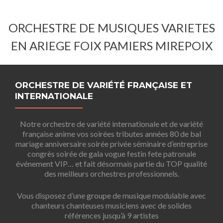
ORCHESTRE DE MUSIQUES VARIETES
EN ARIEGE FOIX PAMIERS MIREPOIX
ORCHESTRE DE VARIÉTÉ FRANÇAISE ET
INTERNATIONALE
Notre orchestre de variété internationale et de variété
française anime vos soirées tributes années 80 de bal
mariage anniversaire soirée privée séminaire d’entreprise
congrès soirée de gala vogue festin fete patronale
événement VIP… et fait désormais partie du TOP qualité
des meilleurs orchestres professionnels.
Vous disposez d’une groupe de musique modulable avec
chanteurs chanteuses musiciens avec de solides
références jusqu’à 9 artistes