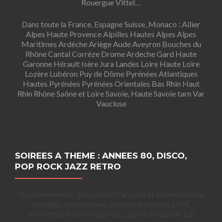
Rouergue Vittel…
Dans toute la France, Espagne Suisse, Monaco : Allier
Alpes Haute Provence Alpilles Hautes Alpes Alpes
Maritimes Ardèche Ariège Aude Aveyron Bouches du
Rhône Cantal Corrèze Drome Ardeche Gard Haute
Garonne Hérault Isère Jura Landes Loire Haute Loire
Lozère Lubéron Puy de Dôme Pyrénées Atlantiques
Hautes Pyrénées Pyrénées Orientales Bas Rhin Haut
Rhin Rhône Saône et Loire Savoie, Haute Savoie tarn Var
Vaucluse
SOIREES A THEME : ANNEES 80, DISCO,
POP ROCK JAZZ RETRO
Vos évènements : bal variété française et internationale,
mariage, soirée privée, orchestre mission 2018,
anniversaire, soirée gala v.i.p., apéritif musical, bal