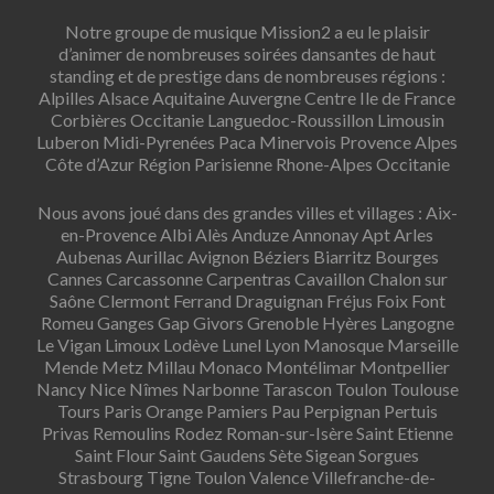
Notre groupe de musique Mission2 a eu le plaisir
d’animer de nombreuses soirées dansantes de haut
standing et de prestige dans de nombreuses régions :
Alpilles Alsace Aquitaine Auvergne Centre Ile de France
Corbières Occitanie Languedoc-Roussillon Limousin
Luberon Midi-Pyrenées Paca Minervois Provence Alpes
Côte d’Azur Région Parisienne Rhone-Alpes Occitanie
Nous avons joué dans des grandes villes et villages : Aix-
en-Provence Albi Alès Anduze Annonay Apt Arles
Aubenas Aurillac Avignon Béziers Biarritz Bourges
Cannes Carcassonne Carpentras Cavaillon Chalon sur
Saône Clermont Ferrand Draguignan Fréjus Foix Font
Romeu Ganges Gap Givors Grenoble Hyères Langogne
Le Vigan Limoux Lodève Lunel Lyon Manosque Marseille
Mende Metz Millau Monaco Montélimar Montpellier
Nancy Nice Nîmes Narbonne Tarascon Toulon Toulouse
Tours Paris Orange Pamiers Pau Perpignan Pertuis
Privas Remoulins Rodez Roman-sur-Isère Saint Etienne
Saint Flour Saint Gaudens Sète Sigean Sorgues
Strasbourg Tigne Toulon Valence Villefranche-de-