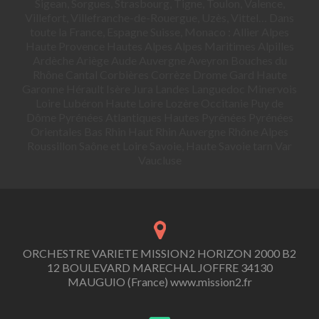
Sigean, Sorgues, Strasbourg, Tigne, Toulon, Valence,
Villefort, Villefranche-de-Rouergue, Uzès, Vittel… Dans
toute la France, Espagne Suisse, Monaco : Allier Alpes
Haute Provence Hautes Alpes Alpes Maritimes Alpilles
Ardèche Ariège Aude Auvergne Aveyron Bouches du
Rhône Cantal Corbières Corrèze Drome Gard Haute
Garonne Hérault Isère Jura Landes Languedoc Minervois
Loire Lubéron Haute Loire Lozère Occitanie Puy de
Dôme Pyrénées Atlantiques Hautes Pyrénées Pyrénées
Orientales Bas Rhin Haut Rhin Auvergne Rhône Alpes
Roussillon Saône et Loire Savoie, Haute Savoie tarn Var
Vaucluse
ORCHESTRE VARIETE MISSION2 HORIZON 2000 B2
12 BOULEVARD MARECHAL JOFFRE 34130
MAUGUIO (France) www.mission2.fr