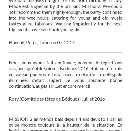
We had the BEST night for my 40th birthday in July.
Made extra special by the brilliant Mission2. We could
not recommend them highly enough, the party continued
into the wee hours, catering for young and old music
tastes alike, fabulous! Waiting impatiently for the next
big event so we can book you again!
Hannah, Peter, Luberon 07-2017
Nous vous avons fait confiance, nous ne le regrettons
pas, une agréable soirée ! Bédoués 2016 était en fête, mis
en valeur par vos effets laser, à côté de la collégiale
illuminée, c’était super! Je vous souhaite bonne
continuation, au plaisir….et encore merci!
Rosy (Comité des fêtes de Bédouès) Juillet 2016
MISSION 2 anime nos bals depuis 4 ans deux fois par an
et se montre toujours à la hauteur de la situation. En
intérieur comme en extérieur, ces professionnels savent