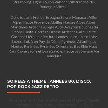
Strasbourg Tigne Toulon Valence Villefranche-de-
Rouergue Vittel…
Dans toute la France, Espagne Suisse, Monaco : Allier
Alpes Haute Provence Alpilles Hautes Alpes Alpes
Maritimes Ardèche Ariège Aude Aveyron Bouches du
Rhône Cantal Corrèze Drome Ardeche Gard Haute
Garonne Hérault Isère Jura Landes Loire Haute Loire
Lozère Lubéron Puy de Dôme Pyrénées Atlantiques
Hautes Pyrénées Pyrénées Orientales Bas Rhin Haut
Rhin Rhône Saône et Loire Savoie, Haute Savoie tarn Var
Vaucluse
SOIREES A THEME : ANNEES 80, DISCO,
POP ROCK JAZZ RETRO
Vos évènements : bal variété française et internationale,
mariage, soirée privée, orchestre mission 2018,