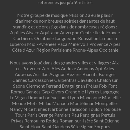
références jusqu’à 9 artistes
Notre groupe de musique Mission2 a eu le plaisir
d’animer de nombreuses soirées dansantes de haut
standing et de prestige dans de nombreuses régions :
Alpilles Alsace Aquitaine Auvergne Centre Ile de France
Corbières Occitanie Languedoc-Roussillon Limousin
Luberon Midi-Pyrenées Paca Minervois Provence Alpes
Côte d’Azur Région Parisienne Rhone-Alpes Occitanie
Nous avons joué dans des grandes villes et villages : Aix-
en-Provence Albi Alès Anduze Annonay Apt Arles
Aubenas Aurillac Avignon Béziers Biarritz Bourges
Cannes Carcassonne Carpentras Cavaillon Chalon sur
Saône Clermont Ferrand Draguignan Fréjus Foix Font
Romeu Ganges Gap Givors Grenoble Hyères Langogne
Le Vigan Limoux Lodève Lunel Lyon Manosque Marseille
Mende Metz Millau Monaco Montélimar Montpellier
Nancy Nice Nîmes Narbonne Tarascon Toulon Toulouse
Tours Paris Orange Pamiers Pau Perpignan Pertuis
Privas Remoulins Rodez Roman-sur-Isère Saint Etienne
Saint Flour Saint Gaudens Sète Sigean Sorgues