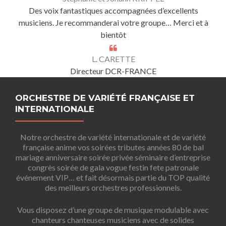
Des voix fantastiques accompagnées d’excellents
musiciens. Je recommanderai votre groupe… Merci et à
bientôt
L. CARETTE
Directeur DCR-FRANCE
ORCHESTRE DE VARIÉTÉ FRANÇAISE ET
INTERNATIONALE
Notre orchestre de variété internationale et de variété
française anime vos soirées tributes années 80 de bal
mariage anniversaire soirée privée séminaire d’entreprise
congrès soirée de gala vogue festin fete patronale
événement VIP… et fait désormais partie du TOP qualité
des meilleurs orchestres professionnels.
Vous disposez d’une groupe de musique modulable avec
chanteurs chanteuses musiciens avec de solides