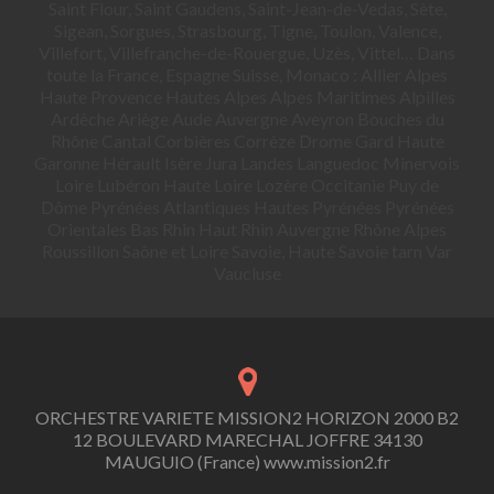
Saint Flour, Saint Gaudens, Saint-Jean-de-Vedas, Sète,
Sigean, Sorgues, Strasbourg, Tigne, Toulon, Valence,
Villefort, Villefranche-de-Rouergue, Uzès, Vittel… Dans
toute la France, Espagne Suisse, Monaco : Allier Alpes
Haute Provence Hautes Alpes Alpes Maritimes Alpilles
Ardèche Ariège Aude Auvergne Aveyron Bouches du
Rhône Cantal Corbières Corrèze Drome Gard Haute
Garonne Hérault Isère Jura Landes Languedoc Minervois
Loire Lubéron Haute Loire Lozère Occitanie Puy de
Dôme Pyrénées Atlantiques Hautes Pyrénées Pyrénées
Orientales Bas Rhin Haut Rhin Auvergne Rhône Alpes
Roussillon Saône et Loire Savoie, Haute Savoie tarn Var
Vaucluse
ORCHESTRE VARIETE MISSION2 HORIZON 2000 B2
12 BOULEVARD MARECHAL JOFFRE 34130
MAUGUIO (France) www.mission2.fr