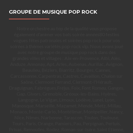
GROUPE DE MUSIQUE POP ROCK
Notre orchestre au top de la qualité vous propose
également d'animer vos bals soirée années80 festins
vogues fêtes patronales et soirées pop rock pour vos
soirées à thèmes variétés pop-rock vip. Nous avons joué
avec notre groupe de musique pop rock dans des
grandes villes et villages : Aix-en-Provence, Albi, Alès,
Anduze, Annonay, Apt, Arles, Aubenas, Aurillac, Avignon,
Beaulieu, Béziers, Biarritz, Bourges, Cannes,
Carcassonne, Carpentras, Castres, Cavaillon, Chalon sur
Saône, Clermont Ferrand, Clermont-l'Hérault,
Draguignan, Fabrègues,Fréjus, Foix, Font Romeu, Ganges,
Gap, Givors, Grenoble, Gréoux-les-Bains, Hyères,
Langogne, Le Vigan, Limoux, Lodève, Lunel, Lyon,
Manosque, Marseille, Mazamet, Mende, Metz, Millau,
Monaco, Monte-Carlo, Montélimar, Montpellier, Nancy,
Nice, Nîmes, Narbonne, Tarascon, Toulon, Toulouse,
Tours, Paris, Orange, Pamiers, Pau, Perpignan, Pertuis,
Privas, Remoulins, Rodez, Roman-sur-Isère, Saint Etienne,