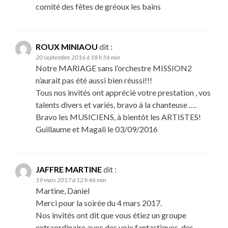
comité des fêtes de gréoux les bains
ROUX MINIAOU
dit :
20 septembre 2016 à 18 h 56 min
Notre MARIAGE sans l’orchestre MISSION2
n’aurait pas été aussi bien réussi!!!
Tous nos invités ont appréciè votre prestation , vos
talents divers et variés, bravo à la chanteuse ….
Bravo les MUSICIENS, à bientôt les ARTISTES!
Guillaume et Magali le 03/09/2016
JAFFRE MARTINE
dit :
19 mars 2017 à 12 h 46 min
Martine, Daniel
Merci pour la soirée du 4 mars 2017.
Nos invités ont dit que vous étiez un groupe
extraordinaire avec des voix fantastiques, des