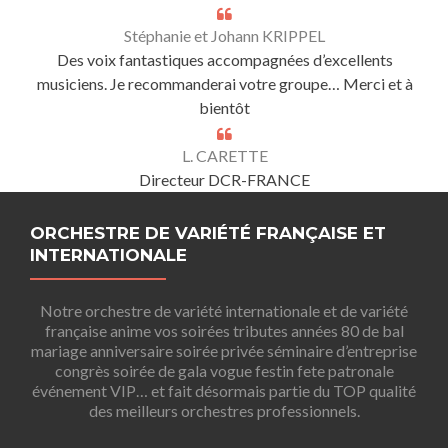
Stéphanie et Johann KRIPPEL
Des voix fantastiques accompagnées d’excellents
musiciens. Je recommanderai votre groupe… Merci et à
bientôt
L. CARETTE
Directeur DCR-FRANCE
ORCHESTRE DE VARIÉTÉ FRANÇAISE ET
INTERNATIONALE
Notre orchestre de variété internationale et de variété
française anime vos soirées tributes années 80 de bal
mariage anniversaire soirée privée séminaire d’entreprise
congrès soirée de gala vogue festin fete patronale
événement VIP… et fait désormais partie du TOP qualité
des meilleurs orchestres professionnels.