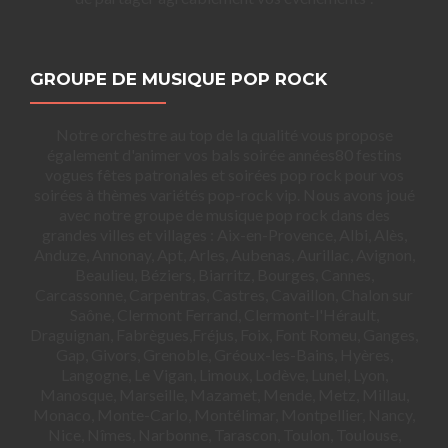
GROUPE DE MUSIQUE POP ROCK
Notre orchestre au top de la qualité vous propose
également d'animer vos bals soirée années80 festins
vogues fêtes patronales et soirées pop rock pour vos
soirées à thèmes variétés pop-rock vip. Nous avons joué
avec notre groupe de musique pop rock dans des
grandes villes et villages : Aix-en-Provence, Albi, Alès,
Anduze, Annonay, Apt, Arles, Aubenas, Aurillac, Avignon,
Beaulieu, Béziers, Biarritz, Bourges, Cannes,
Carcassonne, Carpentras, Castres, Cavaillon, Chalon sur
Saône, Clermont Ferrand, Clermont-l'Hérault,
Draguignan, Fabrègues,Fréjus, Foix, Font Romeu, Ganges,
Gap, Givors, Grenoble, Gréoux-les-Bains, Hyères,
Langogne, Le Vigan, Limoux, Lodève, Lunel, Lyon,
Manosque, Marseille, Mazamet, Mende, Metz, Millau,
Monaco, Monte-Carlo, Montélimar, Montpellier, Nancy,
Nice, Nîmes, Narbonne, Tarascon, Toulon, Toulouse,