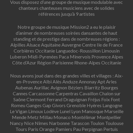
Vous disposez d’une groupe de musique modulable avec
chanteurs chanteuses musiciens avec de solides
références jusqu’à 9 artistes
Notre groupe de musique Mission2 a eu le plaisir
d’animer de nombreuses soirées dansantes de haut
standing et de prestige dans de nombreuses régions :
Alpilles Alsace Aquitaine Auvergne Centre Ile de France
Corbières Occitanie Languedoc-Roussillon Limousin
Luberon Midi-Pyrenées Paca Minervois Provence Alpes
Côte d’Azur Région Parisienne Rhone-Alpes Occitanie
Nous avons joué dans des grandes villes et villages : Aix-
en-Provence Albi Alès Anduze Annonay Apt Arles
Aubenas Aurillac Avignon Béziers Biarritz Bourges
Cannes Carcassonne Carpentras Cavaillon Chalon sur
Saône Clermont Ferrand Draguignan Fréjus Foix Font
Romeu Ganges Gap Givors Grenoble Hyères Langogne
Le Vigan Limoux Lodève Lunel Lyon Manosque Marseille
Mende Metz Millau Monaco Montélimar Montpellier
Nancy Nice Nîmes Narbonne Tarascon Toulon Toulouse
Tours Paris Orange Pamiers Pau Perpignan Pertuis