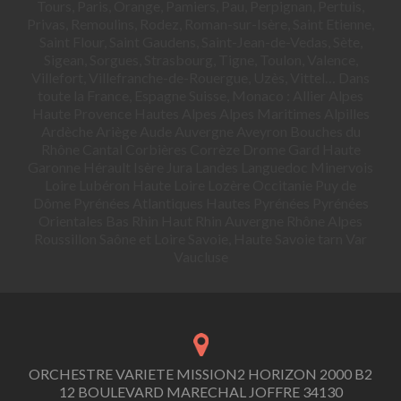
Tours, Paris, Orange, Pamiers, Pau, Perpignan, Pertuis,
Privas, Remoulins, Rodez, Roman-sur-Isère, Saint Etienne,
Saint Flour, Saint Gaudens, Saint-Jean-de-Vedas, Sète,
Sigean, Sorgues, Strasbourg, Tigne, Toulon, Valence,
Villefort, Villefranche-de-Rouergue, Uzès, Vittel… Dans
toute la France, Espagne Suisse, Monaco : Allier Alpes
Haute Provence Hautes Alpes Alpes Maritimes Alpilles
Ardèche Ariège Aude Auvergne Aveyron Bouches du
Rhône Cantal Corbières Corrèze Drome Gard Haute
Garonne Hérault Isère Jura Landes Languedoc Minervois
Loire Lubéron Haute Loire Lozère Occitanie Puy de
Dôme Pyrénées Atlantiques Hautes Pyrénées Pyrénées
Orientales Bas Rhin Haut Rhin Auvergne Rhône Alpes
Roussillon Saône et Loire Savoie, Haute Savoie tarn Var
Vaucluse
ORCHESTRE VARIETE MISSION2 HORIZON 2000 B2
12 BOULEVARD MARECHAL JOFFRE 34130