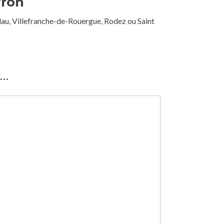
yron
llau, Villefranche-de-Rouergue, Rodez ou Saint
)…