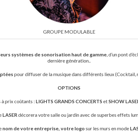
GROUPE MODULABLE
ieurs systèmes de sonorisation haut de gamme
, d’un pont d’é
dernière génération..
aptées
pour diffuser de la musique dans différents lieux (Cocktail,
OPTIONS
s
à prix coûtants
:
LIGHTS GRANDS CONCERTS
et
SHOW LASE
e
LASER
décorera votre salle ou jardin avec de superbes effets lu
le
nom de votre entreprise, votre logo
sur les murs en mode
LA