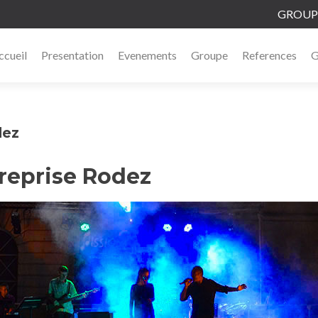
GROUPE
ccueil
Presentation
Evenements
Groupe
References
G
dez
treprise Rodez