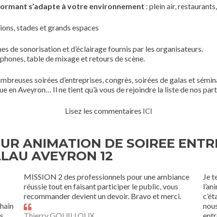
formant s’adapte à votre environnement
: plein air, restaurants
ions, stades et grands espaces
es de sonorisation et d’éclairage fournis par les organisateurs.
phones, table de mixage et retours de scène.
ombreuses soirées d’entreprises, congrès, soirées de galas et sémin
e en Aveyron… Il ne tient qu’à vous de rejoindre la liste de nos part
Lisez les commentaires
ICI
R ANIMATION DE SOIREE ENTR
LAU AVEYRON 12
MISSION 2 des professionnels pour une ambiance
Je t
réussie tout en faisant participer le public, vous
l’an
recommander devient un devoir. Bravo et merci.
c’ét
chain
nous
es
Thierry GOUILLOUX
entr