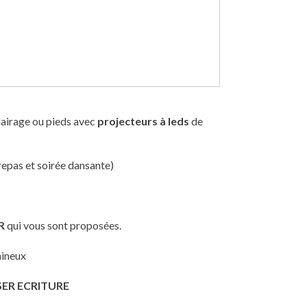
clairage ou pieds avec
projecteurs à leds
de
 repas et soirée dansante)
R
qui vous sont proposées.
mineux
SER ECRITURE