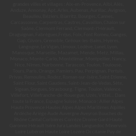
grandes villes et villages : Aix-en-Provence, Albi, Alès,
Anduze, Annonay, Apt, Arles, Aubenas, Aurillac, Avignon,
Beaulieu, Béziers, Biarritz, Bourges, Cannes,
Carcassonne, Carpentras, Castres, Cavaillon, Chalon sur
Saône, Clermont Ferrand, Clermont-l'Hérault,
Draguignan, Fabrègues,Fréjus, Foix, Font Romeu, Ganges,
Gap, Givors, Grenoble, Gréoux-les-Bains, Hyères,
Langogne, Le Vigan, Limoux, Lodève, Lunel, Lyon,
Manosque, Marseille, Mazamet, Mende, Metz, Millau,
Monaco, Monte-Carlo, Montélimar, Montpellier, Nancy,
Nice, Nîmes, Narbonne, Tarascon, Toulon, Toulouse,
Tours, Paris, Orange, Pamiers, Pau, Perpignan, Pertuis,
Privas, Remoulins, Rodez, Roman-sur-Isère, Saint Etienne,
Saint Flour, Saint Gaudens, Saint-Jean-de-Vedas, Sète,
Sigean, Sorgues, Strasbourg, Tigne, Toulon, Valence,
Villefort, Villefranche-de-Rouergue, Uzès, Vittel… Dans
toute la France, Espagne Suisse, Monaco : Allier Alpes
Haute Provence Hautes Alpes Alpes Maritimes Alpilles
Ardèche Ariège Aude Auvergne Aveyron Bouches du
Rhône Cantal Corbières Corrèze Drome Gard Haute
Garonne Hérault Isère Jura Landes Languedoc Minervois
Loire Lubéron Haute Loire Lozère Occitanie Puy de