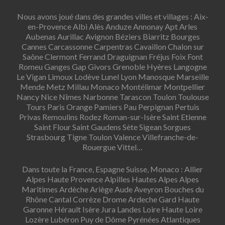
Nous avons joué dans des grandes villes et villages : Aix-
en-Provence Albi Alès Anduze Annonay Apt Arles
Aubenas Aurillac Avignon Béziers Biarritz Bourges
Cannes Carcassonne Carpentras Cavaillon Chalon sur
Saône Clermont Ferrand Draguignan Fréjus Foix Font
Romeu Ganges Gap Givors Grenoble Hyères Langogne
Le Vigan Limoux Lodève Lunel Lyon Manosque Marseille
Mende Metz Millau Monaco Montélimar Montpellier
Nancy Nice Nîmes Narbonne Tarascon Toulon Toulouse
Tours Paris Orange Pamiers Pau Perpignan Pertuis
Privas Remoulins Rodez Roman-sur-Isère Saint Etienne
Saint Flour Saint Gaudens Sète Sigean Sorgues
Strasbourg Tigne Toulon Valence Villefranche-de-
Rouergue Vittel…
Dans toute la France, Espagne Suisse, Monaco : Allier
Alpes Haute Provence Alpilles Hautes Alpes Alpes
Maritimes Ardèche Ariège Aude Aveyron Bouches du
Rhône Cantal Corrèze Drome Ardeche Gard Haute
Garonne Hérault Isère Jura Landes Loire Haute Loire
Lozère Lubéron Puy de Dôme Pyrénées Atlantiques