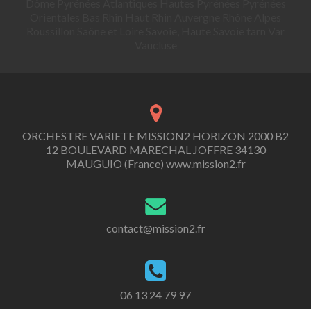
Dôme Pyrénées Atlantiques Hautes Pyrénées Pyrénées
Orientales Bas Rhin Haut Rhin Auvergne Rhône Alpes
Roussillon Saône et Loire Savoie, Haute Savoie tarn Var
Vaucluse
ORCHESTRE VARIETE MISSION2 HORIZON 2000 B2
12 BOULEVARD MARECHAL JOFFRE 34130
MAUGUIO (France) www.mission2.fr
contact@mission2.fr
06 13 24 79 97