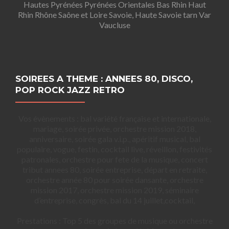
Hautes Pyrénées Pyrénées Orientales Bas Rhin Haut
Rhin Rhône Saône et Loire Savoie, Haute Savoie tarn Var
Vaucluse
SOIREES A THEME : ANNEES 80, DISCO,
POP ROCK JAZZ RETRO
Vos évènements : bal variété française et internationale,
mariage, soirée privée, orchestre mission 2018,
anniversaire, soirée gala v.i.p., apéritif musical, bal
populaire, vogue, festin, cocktail live, réveillon, festivités
patronales, orchestre pour fete de la musique, concert
tribut annees 80, soirée entreprise, départ en retraite,
orchestre année 80 pour soirée dansante, orchestre
mission 2017, orchestre mission 2019, séminaire
d’entreprise, congrès, bal du 14 juillet,cocktail,
Prestations : Top 5 des groupes de musique ou orchestre