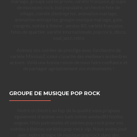
mariage, groupe soiree privée, variété française, groupe
de musiques rock, bal populaire, orchestre fete de
village, comité d’entreprise, animation mariage,
animation entreprise, groupe musique mariage, gala,
congrès, soirée à thème : années 80, variété française,
fetes de quartier, variété internationale, pop rock, disco,
soul, jazz, rétro
Animez vos soirées de prestige avec l’orchestre de
variete Mission2, celui-ci partie des meilleurs orchestres
actuels. Voilà une bonne raison de nous faire confiance et
de partager agréablement vos évènements !
GROUPE DE MUSIQUE POP ROCK
Notre orchestre au top de la qualité vous propose
également d'animer vos bals soirée années80 festins
vogues fêtes patronales et soirées pop rock pour vos
soirées à thèmes variétés pop-rock vip. Nous avons joué
avec notre groupe de musique pop rock dans des