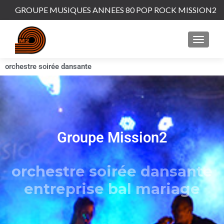
GROUPE MUSIQUES ANNEES 80 POP ROCK MISSION2
orchestre soirée dansante
Groupe Mission2
orchestre soirée dansante
entreprise bal mariage