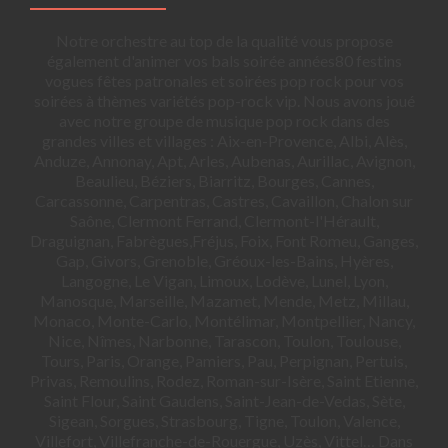
Notre orchestre au top de la qualité vous propose
également d'animer vos bals soirée années80 festins
vogues fêtes patronales et soirées pop rock pour vos
soirées à thèmes variétés pop-rock vip. Nous avons joué
avec notre groupe de musique pop rock dans des
grandes villes et villages : Aix-en-Provence, Albi, Alès,
Anduze, Annonay, Apt, Arles, Aubenas, Aurillac, Avignon,
Beaulieu, Béziers, Biarritz, Bourges, Cannes,
Carcassonne, Carpentras, Castres, Cavaillon, Chalon sur
Saône, Clermont Ferrand, Clermont-l'Hérault,
Draguignan, Fabrègues,Fréjus, Foix, Font Romeu, Ganges,
Gap, Givors, Grenoble, Gréoux-les-Bains, Hyères,
Langogne, Le Vigan, Limoux, Lodève, Lunel, Lyon,
Manosque, Marseille, Mazamet, Mende, Metz, Millau,
Monaco, Monte-Carlo, Montélimar, Montpellier, Nancy,
Nice, Nîmes, Narbonne, Tarascon, Toulon, Toulouse,
Tours, Paris, Orange, Pamiers, Pau, Perpignan, Pertuis,
Privas, Remoulins, Rodez, Roman-sur-Isère, Saint Etienne,
Saint Flour, Saint Gaudens, Saint-Jean-de-Vedas, Sète,
Sigean, Sorgues, Strasbourg, Tigne, Toulon, Valence,
Villefort, Villefranche-de-Rouergue, Uzès, Vittel… Dans