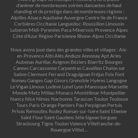
d’animer de nombreuses soirées dansantes de haut
standing et de prestige dans de nombreuses régions :
Alpilles Alsace Aquitaine Auvergne Centre Ile de France
Corbières Occitanie Languedoc-Roussillon Limousin
Luberon Midi-Pyrenées Paca Minervois Provence Alpes
Côte d’Azur Région Parisienne Rhone-Alpes Occitanie
Nous avons joué dans des grandes villes et villages : Aix-
en-Provence Albi Alès Anduze Annonay Apt Arles
Aubenas Aurillac Avignon Béziers Biarritz Bourges
Cannes Carcassonne Carpentras Cavaillon Chalon sur
Saône Clermont Ferrand Draguignan Fréjus Foix Font
Romeu Ganges Gap Givors Grenoble Hyères Langogne
Le Vigan Limoux Lodève Lunel Lyon Manosque Marseille
Mende Metz Millau Monaco Montélimar Montpellier
Nancy Nice Nîmes Narbonne Tarascon Toulon Toulouse
Tours Paris Orange Pamiers Pau Perpignan Pertuis
Privas Remoulins Rodez Roman-sur-Isère Saint Etienne
Saint Flour Saint Gaudens Sète Sigean Sorgues
Strasbourg Tigne Toulon Valence Villefranche-de-
Rouergue Vittel…