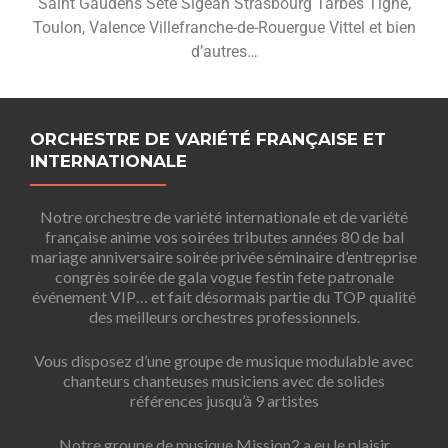
Saint Gaudens Sète Sigean Strasbourg Tarbes Tigne,
Toulon, Valence Villefranche-de-Rouergue Vittel et bien
d’autres…
ORCHESTRE DE VARIÉTÉ FRANÇAISE ET
INTERNATIONALE
Notre orchestre de variété internationale et de variété
française anime vos soirées tributes années 80 de bal
mariage anniversaire soirée privée séminaire d’entreprise
congrès soirée de gala vogue festin fete patronale
événement VIP… et fait désormais partie du TOP qualité
des meilleurs orchestres professionnels.
Vous disposez d’une groupe de musique modulable avec
chanteurs chanteuses musiciens avec de solides
références jusqu’à 9 artistes
Notre groupe de musique Mission2 a eu le plaisir