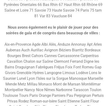
Pyrénées Orientales 66 Bas Rhin 67 Haut Rhin 68 Rhône 69
Saône et Loire 71 Savoie 73 Haute Savoie 74 Paris 75 tarn
81 Var 83 Vaucluse 84
Nous avons également eu le plaisir de jouer pour des
soirées de gala et de congrès dans beaucoup de villes :
Aix-en-Provence Agde Albi Alès, Anduze Annonay Apt Arles
Aubenas Auch Aurillac Avignon Béziers Biarritz Bordeaux
Bourges Brest Cahors Cannes Carcassonne Carpentras
Cavaillon Chalon sur Saône Clermont Ferrand Digne les
Bains Draguignan Fabrègues Fréjus Foix Font Romeu Gap
Givors Grenoble Hyères Langogne Limoux Lodève Lons le
Saunier Lunel Lyon l’Isles sur la Sorgue Manosque Marseille
Mende Metz Millau Monaco Mont de Marsan Montélimar
Montpellier Nancy Nice Nîmes Narbonne Tarascon Toulon
Toulouse Tours Paris Orange Pamiers Pau Perpignan Pertuis
Privas Rodez Roman-sur-Isère Saint Etienne Saint Flour