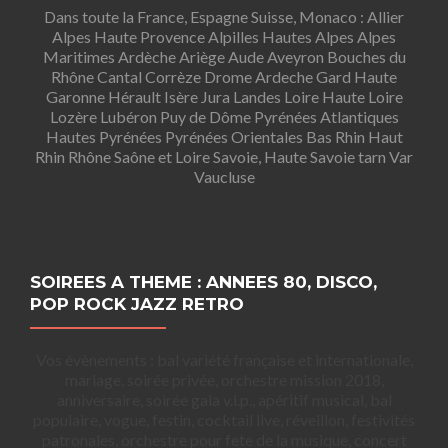
Dans toute la France, Espagne Suisse, Monaco : Allier
Alpes Haute Provence Alpilles Hautes Alpes Alpes
Maritimes Ardèche Ariège Aude Aveyron Bouches du
Rhône Cantal Corrèze Drome Ardeche Gard Haute
Garonne Hérault Isère Jura Landes Loire Haute Loire
Lozère Lubéron Puy de Dôme Pyrénées Atlantiques
Hautes Pyrénées Pyrénées Orientales Bas Rhin Haut
Rhin Rhône Saône et Loire Savoie, Haute Savoie tarn Var
Vaucluse
SOIREES A THEME : ANNEES 80, DISCO,
POP ROCK JAZZ RETRO
Vos évènements : bal variété française et internationale,
mariage, soirée privée, orchestre mission 2018,
anniversaire, soirée gala v.i.p., apéritif musical, bal
populaire, vogue, festin, cocktail live, réveillon, festivités
patronales, orchestre pour fete de la musique, concert