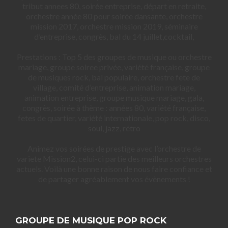
tribut annees 80, soirée entreprise, départ en retraite,
orchestre année 80 pour soirée dansante, orchestre
mission 2017, orchestre mission 2019, séminaire
d’entreprise, congrès, bal du 14 juillet,cocktail,
Prestations : Top 5 des groupes de musique ou orchestre
mariage, groupe soiree privée, variété française, groupe
de musiques rock, bal populaire, orchestre fete de
village, comité d’entreprise, animation mariage,
animation entreprise, groupe musique mariage, gala,
congrès, soirée à thème : années 80, variété française,
fetes de quartier, variété internationale, pop rock, disco,
soul, jazz, rétro
Animez vos soirées de prestige avec l’orchestre de
variete Mission2, celui-ci partie des meilleurs orchestres
actuels. Voilà une bonne raison de nous faire confiance et
de partager agréablement vos évènements !
GROUPE DE MUSIQUE POP ROCK