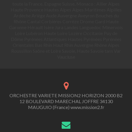
toute la France, Espagne Suisse, Monaco : Allier Alpes
Haute Provence Hautes Alpes Alpes Maritimes Alpilles
Ardèche Ariège Aude Auvergne Aveyron Bouches du
Rhône Cantal Corbières Corrèze Drome Gard Haute
Garonne Hérault Isère Jura Landes Languedoc Minervois
Loire Lubéron Haute Loire Lozère Occitanie Puy de
Dôme Pyrénées Atlantiques Hautes Pyrénées Pyrénées
Orientales Bas Rhin Haut Rhin Auvergne Rhône Alpes
Roussillon Saône et Loire Savoie, Haute Savoie tarn Var
Vaucluse
ORCHESTRE VARIETE MISSION2 HORIZON 2000 B2
12 BOULEVARD MARECHAL JOFFRE 34130
MAUGUIO (France) www.mission2.fr