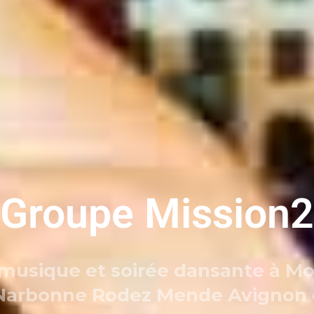
Groupe Mission2
 musique et soirée dansante à Mo
 Narbonne Rodez Mende Avignon 