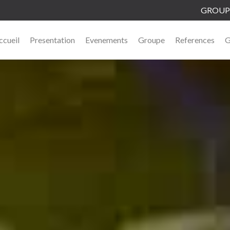
GROUPE
orchestre groupe fête musique
ccueil
Presentation
Evenements
Groupe
References
G