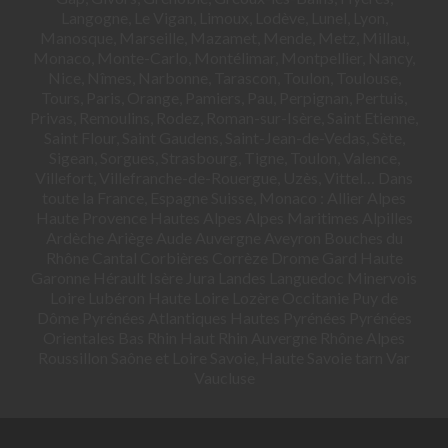
Langogne, Le Vigan, Limoux, Lodève, Lunel, Lyon,
Manosque, Marseille, Mazamet, Mende, Metz, Millau,
Monaco, Monte-Carlo, Montélimar, Montpellier, Nancy,
Nice, Nîmes, Narbonne, Tarascon, Toulon, Toulouse,
Tours, Paris, Orange, Pamiers, Pau, Perpignan, Pertuis,
Privas, Remoulins, Rodez, Roman-sur-Isère, Saint Etienne,
Saint Flour, Saint Gaudens, Saint-Jean-de-Vedas, Sète,
Sigean, Sorgues, Strasbourg, Tigne, Toulon, Valence,
Villefort, Villefranche-de-Rouergue, Uzès, Vittel… Dans
toute la France, Espagne Suisse, Monaco : Allier Alpes
Haute Provence Hautes Alpes Alpes Maritimes Alpilles
Ardèche Ariège Aude Auvergne Aveyron Bouches du
Rhône Cantal Corbières Corrèze Drome Gard Haute
Garonne Hérault Isère Jura Landes Languedoc Minervois
Loire Lubéron Haute Loire Lozère Occitanie Puy de
Dôme Pyrénées Atlantiques Hautes Pyrénées Pyrénées
Orientales Bas Rhin Haut Rhin Auvergne Rhône Alpes
Roussillon Saône et Loire Savoie, Haute Savoie tarn Var
Vaucluse