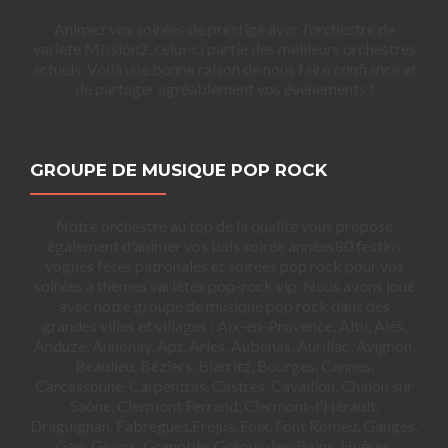
Animez vos soirées de prestige avec l’orchestre de
variete Mission2, celui-ci partie des meilleurs orchestres
actuels. Voilà une bonne raison de nous faire confiance et
de partager agréablement vos évènements !
GROUPE DE MUSIQUE POP ROCK
Notre orchestre au top de la qualité vous propose
également d'animer vos bals soirée années80 festins
vogues fêtes patronales et soirées pop rock pour vos
soirées à thèmes variétés pop-rock vip. Nous avons joué
avec notre groupe de musique pop rock dans des
grandes villes et villages : Aix-en-Provence, Albi, Alès,
Anduze, Annonay, Apt, Arles, Aubenas, Aurillac, Avignon,
Beaulieu, Béziers, Biarritz, Bourges, Cannes,
Carcassonne, Carpentras, Castres, Cavaillon, Chalon sur
Saône, Clermont Ferrand, Clermont-l'Hérault,
Draguignan, Fabrègues,Fréjus, Foix, Font Romeu, Ganges,
Gap, Givors, Grenoble, Gréoux-les-Bains, Hyères,