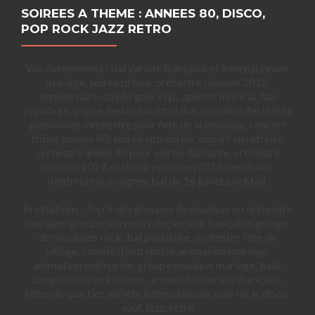
SOIREES A THEME : ANNEES 80, DISCO,
POP ROCK JAZZ RETRO
Vos évènements : bal variété française et internationale,
mariage, soirée privée, orchestre mission 2018,
anniversaire, soirée gala v.i.p., apéritif musical, bal
populaire, vogue, festin, cocktail live, réveillon, festivités
patronales, orchestre pour fete de la musique, concert
tribut annees 80, soirée entreprise, départ en retraite,
orchestre année 80 pour soirée dansante, orchestre
mission 2017, orchestre mission 2019, séminaire
d’entreprise, congrès, bal du 14 juillet,cocktail,
Prestations : Top 5 des groupes de musique ou orchestre
mariage, groupe soiree privée, variété française, groupe
de musiques rock, bal populaire, orchestre fete de
village, comité d’entreprise, animation mariage,
animation entreprise, groupe musique mariage, gala,
congrès, soirée à thème : années 80, variété française,
fetes de quartier, variété internationale, pop rock, disco,
soul, jazz, rétro