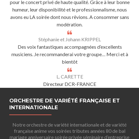
pour le concert privé de haute qualité. Grâce à leur bonne
humeur, leur disponibilité et le professionnalisme, nous
avons eu LA soirée dont nous rêvions. A consommer sans
modération.
Stéphanie et Johann KRIPPEL
Des voix fantastiques accompagnées d’excellents
musiciens. Je recommanderai votre groupe… Merci et à
bientôt
L. CARETTE
Directeur DCR-FRANCE
ORCHESTRE DE VARIÉTÉ FRANÇAISE ET
INTERNATIONALE
Notre orchestre de variété internationale et de variété
française anime vos soirées tributes années 80 de bal
mariage anniversaire soirée privée séminaire d’entreprise