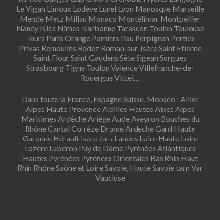
Le Vigan Limoux Lodève Lunel Lyon Manosque Marseille
Mende Metz Millau Monaco Montélimar Montpellier
Nancy Nice Nîmes Narbonne Tarascon Toulon Toulouse
Tours Paris Orange Pamiers Pau Perpignan Pertuis
Privas Remoulins Rodez Roman-sur-Isère Saint Etienne
Saint Flour Saint Gaudens Sète Sigean Sorgues
Strasbourg Tigne Toulon Valence Villefranche-de-
Rouergue Vittel…
Dans toute la France, Espagne Suisse, Monaco : Allier
Alpes Haute Provence Alpilles Hautes Alpes Alpes
Maritimes Ardèche Ariège Aude Aveyron Bouches du
Rhône Cantal Corrèze Drome Ardeche Gard Haute
Garonne Hérault Isère Jura Landes Loire Haute Loire
Lozère Lubéron Puy de Dôme Pyrénées Atlantiques
Hautes Pyrénées Pyrénées Orientales Bas Rhin Haut
Rhin Rhône Saône et Loire Savoie, Haute Savoie tarn Var
Vaucluse