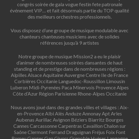
congrès soirée de gala vogue festin fete patronale
événement VIP… et fait désormais partie du TOP qualité
des meilleurs orchestres professionnels.
Vous disposez d’une groupe de musique modulable avec
chanteurs chanteuses musiciens avec de solides
références jusqu’à 9 artistes
Notre groupe de musique Mission2 a eu le plaisir
d’animer de nombreuses soirées dansantes de haut
standing et de prestige dans de nombreuses régions :
Alpilles Alsace Aquitaine Auvergne Centre Ile de France
Corbières Occitanie Languedoc-Roussillon Limousin
Luberon Midi-Pyrenées Paca Minervois Provence Alpes
Côte d’Azur Région Parisienne Rhone-Alpes Occitanie
Nous avons joué dans des grandes villes et villages : Aix-
en-Provence Albi Alès Anduze Annonay Apt Arles
Aubenas Aurillac Avignon Béziers Biarritz Bourges
Cannes Carcassonne Carpentras Cavaillon Chalon sur
Saône Clermont Ferrand Draguignan Fréjus Foix Font
Romeu Ganges Gap Givors Grenoble Hyères Langogne