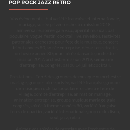
POP ROCK JAZZ RETRO
Vos évènements : bal variété française et internationale,
mariage, soirée privée, orchestre mission 2018,
anniversaire, soirée gala v.i.p., apéritif musical, bal
populaire, vogue, festin, cocktail live, réveillon, festivités
patronales, orchestre pour fete de la musique, concert
tribut annees 80, soirée entreprise, départ en retraite,
orchestre année 80 pour soirée dansante, orchestre
mission 2017, orchestre mission 2019, séminaire
d’entreprise, congrès, bal du 14 juillet,cocktail,
Prestations : Top 5 des groupes de musique ou orchestre
mariage, groupe soiree privée, variété française, groupe
de musiques rock, bal populaire, orchestre fete de
village, comité d’entreprise, animation mariage,
animation entreprise, groupe musique mariage, gala,
congrès, soirée à thème : années 80, variété française,
fetes de quartier, variété internationale, pop rock, disco,
soul, jazz, rétro
Animez vos soirées de prestige avec l’orchestre de