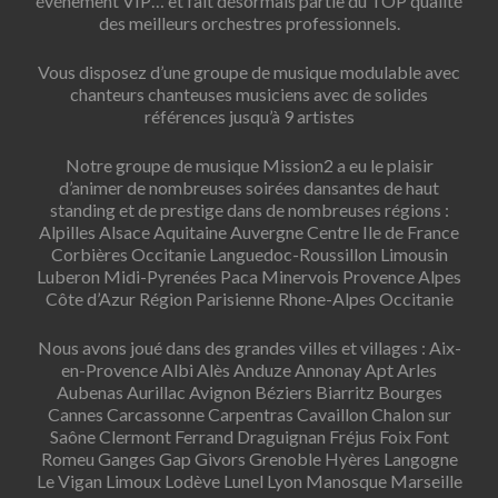
événement VIP… et fait désormais partie du TOP qualité
des meilleurs orchestres professionnels.
Vous disposez d’une groupe de musique modulable avec
chanteurs chanteuses musiciens avec de solides
références jusqu’à 9 artistes
Notre groupe de musique Mission2 a eu le plaisir
d’animer de nombreuses soirées dansantes de haut
standing et de prestige dans de nombreuses régions :
Alpilles Alsace Aquitaine Auvergne Centre Ile de France
Corbières Occitanie Languedoc-Roussillon Limousin
Luberon Midi-Pyrenées Paca Minervois Provence Alpes
Côte d’Azur Région Parisienne Rhone-Alpes Occitanie
Nous avons joué dans des grandes villes et villages : Aix-
en-Provence Albi Alès Anduze Annonay Apt Arles
Aubenas Aurillac Avignon Béziers Biarritz Bourges
Cannes Carcassonne Carpentras Cavaillon Chalon sur
Saône Clermont Ferrand Draguignan Fréjus Foix Font
Romeu Ganges Gap Givors Grenoble Hyères Langogne
Le Vigan Limoux Lodève Lunel Lyon Manosque Marseille