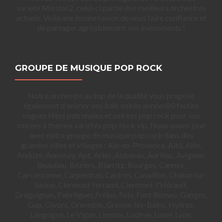
variete Mission2, celui-ci partie des meilleurs orchestres
actuels. Voilà une bonne raison de nous faire confiance et
de partager agréablement vos évènements !
GROUPE DE MUSIQUE POP ROCK
Notre orchestre au top de la qualité vous propose
également d'animer vos bals soirée années80 festins
vogues fêtes patronales et soirées pop rock pour vos
soirées à thèmes variétés pop-rock vip. Nous avons joué
avec notre groupe de musique pop rock dans des
grandes villes et villages : Aix-en-Provence, Albi, Alès,
Anduze, Annonay, Apt, Arles, Aubenas, Aurillac, Avignon,
Beaulieu, Béziers, Biarritz, Bourges, Cannes,
Carcassonne, Carpentras, Castres, Cavaillon, Chalon sur
Saône, Clermont Ferrand, Clermont-l'Hérault,
Draguignan, Fabrègues,Fréjus, Foix, Font Romeu, Ganges,
Gap, Givors, Grenoble, Gréoux-les-Bains, Hyères,
Langogne, Le Vigan, Limoux, Lodève, Lunel, Lyon,