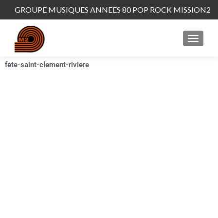
GROUPE MUSIQUES ANNEES 80 POP ROCK MISSION2
fete-saint-clement-riviere
FETE SAINT CLEMENT DE
RIVIERE
Grande fête de Saint-Clément-de-Rivère