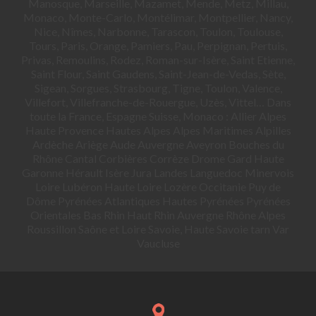
Manosque, Marseille, Mazamet, Mende, Metz, Millau,
Monaco, Monte-Carlo, Montélimar, Montpellier, Nancy,
Nice, Nîmes, Narbonne, Tarascon, Toulon, Toulouse,
Tours, Paris, Orange, Pamiers, Pau, Perpignan, Pertuis,
Privas, Remoulins, Rodez, Roman-sur-Isère, Saint Etienne,
Saint Flour, Saint Gaudens, Saint-Jean-de-Vedas, Sète,
Sigean, Sorgues, Strasbourg, Tigne, Toulon, Valence,
Villefort, Villefranche-de-Rouergue, Uzès, Vittel… Dans
toute la France, Espagne Suisse, Monaco : Allier Alpes
Haute Provence Hautes Alpes Alpes Maritimes Alpilles
Ardèche Ariège Aude Auvergne Aveyron Bouches du
Rhône Cantal Corbières Corrèze Drome Gard Haute
Garonne Hérault Isère Jura Landes Languedoc Minervois
Loire Lubéron Haute Loire Lozère Occitanie Puy de
Dôme Pyrénées Atlantiques Hautes Pyrénées Pyrénées
Orientales Bas Rhin Haut Rhin Auvergne Rhône Alpes
Roussillon Saône et Loire Savoie, Haute Savoie tarn Var
Vaucluse