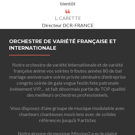
bientôt
L. CARETTE
Directeur DCR-FRANCE
ORCHESTRE DE VARIÉTÉ FRANÇAISE ET
INTERNATIONALE
Notre orchestre de variété internationale et de variété
française anime vos soirées tributes années 80 de bal
mariage anniversaire soirée privée séminaire d’entreprise
congrès soirée de gala vogue festin fete patronale
événement VIP… et fait désormais partie du TOP qualité
des meilleurs orchestres professionnels.
Vous disposez d’une groupe de musique modulable avec
chanteurs chanteuses musiciens avec de solides
références jusqu’à 9 artistes
Notre groupe de musique Mission2 a eu le plaisir