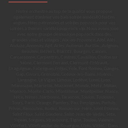
Notre orchestre au top de la qualité vous propose
également d'animer vos bals soirée années80 festins
vogues fêtes patronales et soirées pop rock pour vos
soirées à thèmes variétés pop-rock vip. Nous avons joué
avec notre groupe de musique pop rock dans des
grandes villes et villages : Aix-en-Provence, Albi, Alès,
Anduze, Annonay, Apt, Arles, Aubenas, Aurillac, Avignon,
Beaulieu, Béziers, Biarritz, Bourges, Cannes,
Carcassonne, Carpentras, Castres, Cavaillon, Chalon sur
Saône, Clermont Ferrand, Clermont-l'Hérault,
Draguignan, Fabrègues,Fréjus, Foix, Font Romeu, Ganges,
Gap, Givors, Grenoble, Gréoux-les-Bains, Hyères,
Langogne, Le Vigan, Limoux, Lodève, Lunel, Lyon,
Manosque, Marseille, Mazamet, Mende, Metz, Millau,
Monaco, Monte-Carlo, Montélimar, Montpellier, Nancy,
Nice, Nîmes, Narbonne, Tarascon, Toulon, Toulouse,
Tours, Paris, Orange, Pamiers, Pau, Perpignan, Pertuis,
Privas, Remoulins, Rodez, Roman-sur-Isère, Saint Etienne,
Saint Flour, Saint Gaudens, Saint-Jean-de-Vedas, Sète,
Sigean, Sorgues, Strasbourg, Tigne, Toulon, Valence,
Villefort, Villefranche-de-Rouergue, Uzès, Vittel… Dans