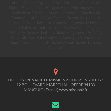
toute la France, Espagne Suisse, Monaco : Allier Alpes
Haute Provence Hautes Alpes Alpes Maritimes Alpilles
Ardèche Ariège Aude Auvergne Aveyron Bouches du
Rhône Cantal Corbières Corrèze Drome Gard Haute
Garonne Hérault Isère Jura Landes Languedoc Minervois
Loire Lubéron Haute Loire Lozère Occitanie Puy de
Dôme Pyrénées Atlantiques Hautes Pyrénées Pyrénées
Orientales Bas Rhin Haut Rhin Auvergne Rhône Alpes
Roussillon Saône et Loire Savoie, Haute Savoie tarn Var
Vaucluse
ORCHESTRE VARIETE MISSION2 HORIZON 2000 B2
12 BOULEVARD MARECHAL JOFFRE 34130
MAUGUIO (France) www.mission2.fr