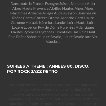
Dans toute la France, Espagne Suisse, Monaco : Allier
Alpes Haute Provence Alpilles Hautes Alpes Alpes
Maritimes Ardèche Ariège Aude Aveyron Bouches du
Rhône Cantal Corrèze Drome Ardeche Gard Haute
Garonne Hérault Isère Jura Landes Loire Haute Loire
Lozère Lubéron Puy de Dôme Pyrénées Atlantiques
Hautes Pyrénées Pyrénées Orientales Bas Rhin Haut
Rhin Rhône Saône et Loire Savoie, Haute Savoie tarn Var
Vaucluse
SOIREES A THEME : ANNEES 80, DISCO,
POP ROCK JAZZ RETRO
Vos évènements : bal variété française et internationale,
mariage, soirée privée, orchestre mission 2018,
anniversaire, soirée gala v.i.p., apéritif musical, bal
populaire, vogue, festin, cocktail live, réveillon, festivités
patronales, orchestre pour fete de la musique, concert