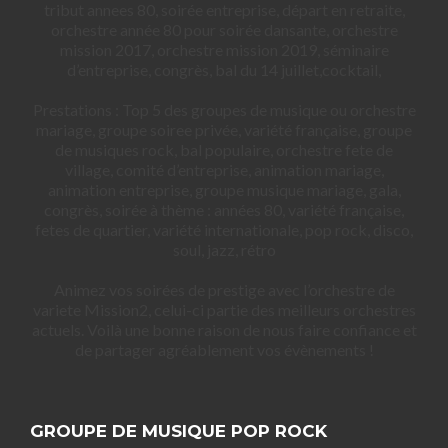
tribut annees 80, soirée entreprise, départ en retraite,
orchestre année 80 pour soirée dansante, orchestre
mission 2017, orchestre mission 2019, séminaire
d’entreprise, congrès, bal du 14 juillet,cocktail,
Prestations : Top 5 des groupes de musique ou orchestre
mariage, groupe soiree privée, variété française, groupe
de musiques rock, bal populaire, orchestre fete de
village, comité d’entreprise, animation mariage,
animation entreprise, groupe musique mariage, gala,
congrès, soirée à thème : années 80, variété française,
fetes de quartier, variété internationale, pop rock, disco,
soul, jazz, rétro
Animez vos soirées de prestige avec l’orchestre de
variete Mission2, celui-ci partie des meilleurs orchestres
actuels. Voilà une bonne raison de nous faire confiance et
de partager agréablement vos évènements !
GROUPE DE MUSIQUE POP ROCK