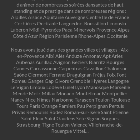
d’animer de nombreuses soirées dansantes de haut
standing et de prestige dans de nombreuses régions :
Alpilles Alsace Aquitaine Auvergne Centre Ile de France
Corbières Occitanie Languedoc-Roussillon Limousin
Luberon Midi-Pyrenées Paca Minervois Provence Alpes
Côte d’Azur Région Parisienne Rhone-Alpes Occitanie
Nous avons joué dans des grandes villes et villages : Aix-
en-Provence Albi Alès Anduze Annonay Apt Arles
Aubenas Aurillac Avignon Béziers Biarritz Bourges
Cannes Carcassonne Carpentras Cavaillon Chalon sur
Saône Clermont Ferrand Draguignan Fréjus Foix Font
Romeu Ganges Gap Givors Grenoble Hyères Langogne
Le Vigan Limoux Lodève Lunel Lyon Manosque Marseille
Mende Metz Millau Monaco Montélimar Montpellier
Nancy Nice Nîmes Narbonne Tarascon Toulon Toulouse
Tours Paris Orange Pamiers Pau Perpignan Pertuis
Privas Remoulins Rodez Roman-sur-Isère Saint Etienne
Saint Flour Saint Gaudens Sète Sigean Sorgues
Strasbourg Tigne Toulon Valence Villefranche-de-
Rouergue Vittel…