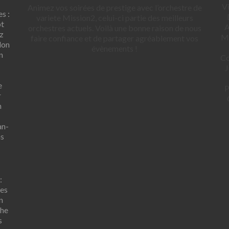
Vi
Animez vos soirées de prestige avec l’orchestre de
s :
variete Mission2, celui-ci partie des meilleurs
pt
A
orchestres actuels. Voilà une bonne raison de nous
z
Ma
faire confiance et de partager agréablement vos
lon
évènements !
n
Co
J
e
P
r
n
an-
ns
:
pes
n
che
s