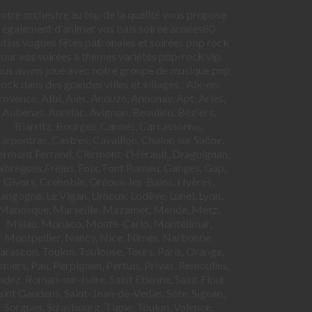
otre orchestre au top de la qualité vous propose
également d'animer vos bals soirée années80
stins vogues fêtes patronales et soirées pop rock
our vos soirées à thèmes variétés pop-rock vip.
us avons joué avec notre groupe de musique pop
rock dans des grandes villes et villages : Aix-en-
rovence, Albi, Alès, Anduze, Annonay, Apt, Arles,
Aubenas, Aurillac, Avignon, Beaulieu, Béziers,
Biarritz, Bourges, Cannes, Carcassonne,
arpentras, Castres, Cavaillon, Chalon sur Saône,
ermont Ferrand, Clermont-l'Hérault, Draguignan,
abrègues,Fréjus, Foix, Font Romeu, Ganges, Gap,
Givors, Grenoble, Gréoux-les-Bains, Hyères,
angogne, Le Vigan, Limoux, Lodève, Lunel, Lyon,
Manosque, Marseille, Mazamet, Mende, Metz,
Millau, Monaco, Monte-Carlo, Montélimar,
Montpellier, Nancy, Nice, Nîmes, Narbonne,
arascon, Toulon, Toulouse, Tours, Paris, Orange,
miers, Pau, Perpignan, Pertuis, Privas, Remoulins,
dez, Roman-sur-Isère, Saint Etienne, Saint Flour,
aint Gaudens, Saint-Jean-de-Vedas, Sète, Sigean,
Sorgues, Strasbourg, Tigne, Toulon, Valence,