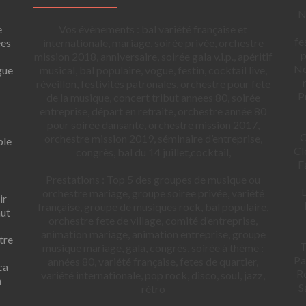
N
e
Vos évènements : bal variété française et
fe
ées
internationale, mariage, soirée privée, orchestre
p
mission 2018, anniversaire, soirée gala v.i.p., apéritif
No
gue
musical, bal populaire, vogue, festin, cocktail live,
réveillon, festivités patronales, orchestre pour fete
P
s
de la musique, concert tribut annees 80, soirée
entreprise, départ en retraite, orchestre année 80
pour soirée dansante, orchestre mission 2017,
C
orchestre mission 2019, séminaire d’entreprise,
ble
Cl
congrès, bal du 14 juillet,cocktail,
F
Prestations : Top 5 des groupes de musique ou
L
orchestre mariage, groupe soiree privée, variété
ir
française, groupe de musiques rock, bal populaire,
aut
orchestre fete de village, comité d’entreprise,
animation mariage, animation entreprise, groupe
tre
T
musique mariage, gala, congrès, soirée à thème :
-
Pa
années 80, variété française, fetes de quartier,
ca
Ro
variété internationale, pop rock, disco, soul, jazz,
n
S
rétro