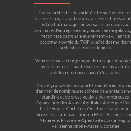
Notre orchestre de variété internationale et d
variété française anime vos soirées tributes ann
80 de bal mariage anniversaire soirée privée
séminaire d’entreprise congrès soirée de gala vo
festin fete patronale événement VIP… et fait
désormais partie du TOP qualité des meilleur
orchestres professionnels.
Vous disposez d’une groupe de musique modula
avec chanteurs chanteuses musiciens avec de
solides références jusqu’à 9 artistes
Notre groupe de musique Mission2 a eu le plais
d’animer de nombreuses soirées dansantes de h
standing et de prestige dans de nombreuses
régions : Alpilles Alsace Aquitaine Auvergne Cen
Ile de France Corbières Occitanie Languedoc
Roussillon Limousin Luberon Midi-Pyrenées Pa
Minervois Provence Alpes Côte d’Azur Régio
Parisienne Rhone-Alpes Occitanie