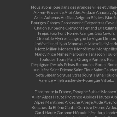
Nous avons joué dans des grandes villes et village
Aix-en-Provence Albi Alès Anduze Annonay A
Arles Aubenas Aurillac Avignon Béziers Biarrit
Bourges Cannes Carcassonne Carpentras Cavail
Chalon sur Saône Clermont Ferrand Draguigna
Fréjus Foix Font Romeu Ganges Gap Givors
Grenoble Hyères Langogne Le Vigan Limoux
Lodève Lunel Lyon Manosque Marseille Mend
Metz Millau Monaco Montélimar Montpellie
Nancy Nice Nîmes Narbonne Tarascon Toulo
Toulouse Tours Paris Orange Pamiers Pau
Perpignan Pertuis Privas Remoulins Rodez Rom
sur-Isère Saint Etienne Saint Flour Saint Gaude
Sète Sigean Sorgues Strasbourg Tigne Toulon
Valence Villefranche-de-Rouergue Vittel…
Dans toute la France, Espagne Suisse, Monaco 
Allier Alpes Haute Provence Alpilles Hautes Al
Alpes Maritimes Ardèche Ariège Aude Aveyro
Bouches du Rhône Cantal Corrèze Drome Arde
Gard Haute Garonne Hérault Isère Jura Lande