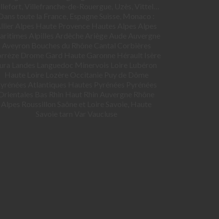
llefort, Villefranche-de-Rouergue, Uzès, Vittel…
Dans toute la France, Espagne Suisse, Monaco :
llier Alpes Haute Provence Hautes Alpes Alpes
ritimes Alpilles Ardèche Ariège Aude Auvergne
Aveyron Bouches du Rhône Cantal Corbières
rrèze Drome Gard Haute Garonne Hérault Isère
ura Landes Languedoc Minervois Loire Lubéron
Haute Loire Lozère Occitanie Puy de Dôme
yrénées Atlantiques Hautes Pyrénées Pyrénées
Orientales Bas Rhin Haut Rhin Auvergne Rhône
Alpes Roussillon Saône et Loire Savoie, Haute
Savoie tarn Var Vaucluse