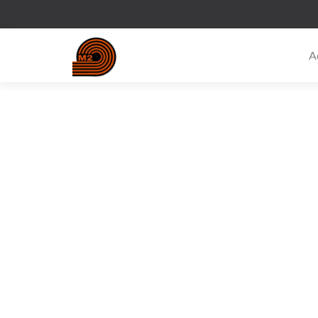
fête-pompiers-saint-barbe
A