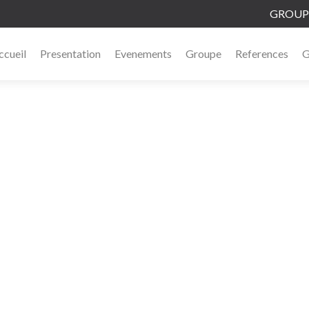
GROUPE
ccueil
Presentation
Evenements
Groupe
References
G
Fête Pompiers Sainte Barbe
Grande soirée festive à Lédignan
Contact