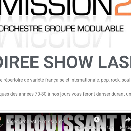
OIREE SHOW LAS
 répertoire de variété française et internationale, pop, rock, sou
ues des années 70-80 à nos jours vous feront danser durant une 