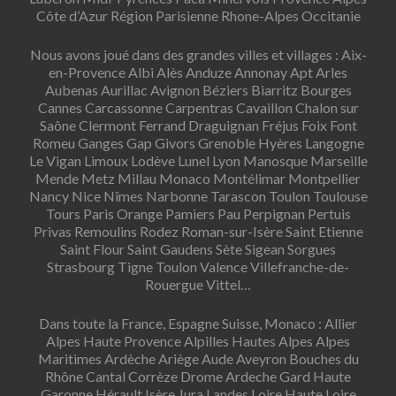
Côte d’Azur Région Parisienne Rhone-Alpes Occitanie
Nous avons joué dans des grandes villes et villages : Aix-
en-Provence Albi Alès Anduze Annonay Apt Arles
Aubenas Aurillac Avignon Béziers Biarritz Bourges
Cannes Carcassonne Carpentras Cavaillon Chalon sur
Saône Clermont Ferrand Draguignan Fréjus Foix Font
Romeu Ganges Gap Givors Grenoble Hyères Langogne
Le Vigan Limoux Lodève Lunel Lyon Manosque Marseille
Mende Metz Millau Monaco Montélimar Montpellier
Nancy Nice Nîmes Narbonne Tarascon Toulon Toulouse
Tours Paris Orange Pamiers Pau Perpignan Pertuis
Privas Remoulins Rodez Roman-sur-Isère Saint Etienne
Saint Flour Saint Gaudens Sète Sigean Sorgues
Strasbourg Tigne Toulon Valence Villefranche-de-
Rouergue Vittel…
Dans toute la France, Espagne Suisse, Monaco : Allier
Alpes Haute Provence Alpilles Hautes Alpes Alpes
Maritimes Ardèche Ariège Aude Aveyron Bouches du
Rhône Cantal Corrèze Drome Ardeche Gard Haute
Garonne Hérault Isère Jura Landes Loire Haute Loire