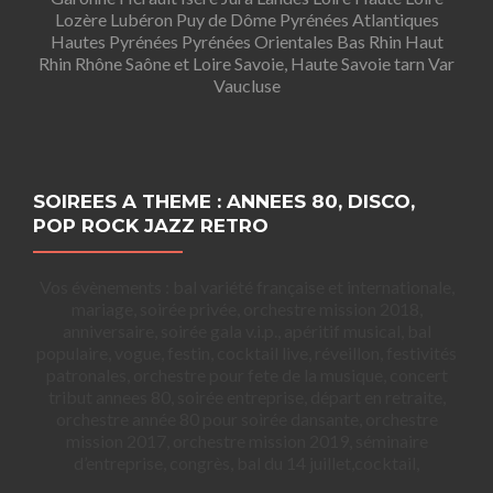
Lozère Lubéron Puy de Dôme Pyrénées Atlantiques
Hautes Pyrénées Pyrénées Orientales Bas Rhin Haut
Rhin Rhône Saône et Loire Savoie, Haute Savoie tarn Var
Vaucluse
SOIREES A THEME : ANNEES 80, DISCO,
POP ROCK JAZZ RETRO
Vos évènements : bal variété française et internationale,
mariage, soirée privée, orchestre mission 2018,
anniversaire, soirée gala v.i.p., apéritif musical, bal
populaire, vogue, festin, cocktail live, réveillon, festivités
patronales, orchestre pour fete de la musique, concert
tribut annees 80, soirée entreprise, départ en retraite,
orchestre année 80 pour soirée dansante, orchestre
mission 2017, orchestre mission 2019, séminaire
d’entreprise, congrès, bal du 14 juillet,cocktail,