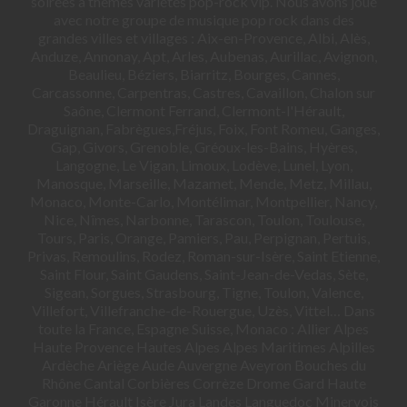
soirées à thèmes variétés pop-rock vip. Nous avons joué
avec notre groupe de musique pop rock dans des
grandes villes et villages : Aix-en-Provence, Albi, Alès,
Anduze, Annonay, Apt, Arles, Aubenas, Aurillac, Avignon,
Beaulieu, Béziers, Biarritz, Bourges, Cannes,
Carcassonne, Carpentras, Castres, Cavaillon, Chalon sur
Saône, Clermont Ferrand, Clermont-l'Hérault,
Draguignan, Fabrègues,Fréjus, Foix, Font Romeu, Ganges,
Gap, Givors, Grenoble, Gréoux-les-Bains, Hyères,
Langogne, Le Vigan, Limoux, Lodève, Lunel, Lyon,
Manosque, Marseille, Mazamet, Mende, Metz, Millau,
Monaco, Monte-Carlo, Montélimar, Montpellier, Nancy,
Nice, Nîmes, Narbonne, Tarascon, Toulon, Toulouse,
Tours, Paris, Orange, Pamiers, Pau, Perpignan, Pertuis,
Privas, Remoulins, Rodez, Roman-sur-Isère, Saint Etienne,
Saint Flour, Saint Gaudens, Saint-Jean-de-Vedas, Sète,
Sigean, Sorgues, Strasbourg, Tigne, Toulon, Valence,
Villefort, Villefranche-de-Rouergue, Uzès, Vittel… Dans
toute la France, Espagne Suisse, Monaco : Allier Alpes
Haute Provence Hautes Alpes Alpes Maritimes Alpilles
Ardèche Ariège Aude Auvergne Aveyron Bouches du
Rhône Cantal Corbières Corrèze Drome Gard Haute
Garonne Hérault Isère Jura Landes Languedoc Minervois