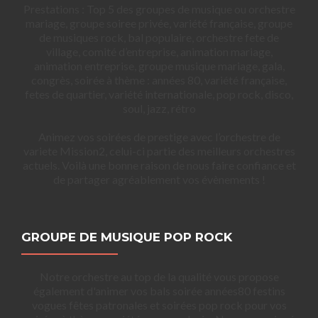
Prestations : Top 5 des groupes de musique ou orchestre
mariage, groupe soiree privée, variété française, groupe
de musiques rock, bal populaire, orchestre fete de
village, comité d’entreprise, animation mariage,
animation entreprise, groupe musique mariage, gala,
congrès, soirée à thème : années 80, variété française,
fetes de quartier, variété internationale, pop rock, disco,
soul, jazz, rétro
Animez vos soirées de prestige avec l’orchestre de
variete Mission2, celui-ci partie des meilleurs orchestres
actuels. Voilà une bonne raison de nous faire confiance et
de partager agréablement vos évènements !
GROUPE DE MUSIQUE POP ROCK
Notre orchestre au top de la qualité vous propose
également d'animer vos bals soirée années80 festins
vogues fêtes patronales et soirées pop rock pour vos