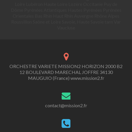
Loire Lubéron Haute Loire Lozère Occitanie Puy de
Dôme Pyrénées Atlantiques Hautes Pyrénées Pyrénées
Orientales Bas Rhin Haut Rhin Auvergne Rhône Alpes
Roussillon Saône et Loire Savoie, Haute Savoie tarn Var
Vaucluse
ORCHESTRE VARIETE MISSION2 HORIZON 2000 B2
12 BOULEVARD MARECHAL JOFFRE 34130
MAUGUIO (France) www.mission2.fr
contact@mission2.fr