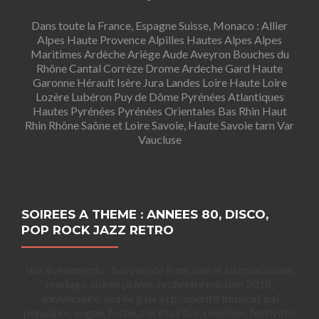
Dans toute la France, Espagne Suisse, Monaco : Allier
Alpes Haute Provence Alpilles Hautes Alpes Alpes
Maritimes Ardèche Ariège Aude Aveyron Bouches du
Rhône Cantal Corrèze Drome Ardeche Gard Haute
Garonne Hérault Isère Jura Landes Loire Haute Loire
Lozère Lubéron Puy de Dôme Pyrénées Atlantiques
Hautes Pyrénées Pyrénées Orientales Bas Rhin Haut
Rhin Rhône Saône et Loire Savoie, Haute Savoie tarn Var
Vaucluse
SOIREES A THEME : ANNEES 80, DISCO,
POP ROCK JAZZ RETRO
Vos évènements : bal variété française et internationale,
mariage, soirée privée, orchestre mission 2018,
anniversaire, soirée gala v.i.p., apéritif musical, bal
populaire, vogue, festin, cocktail live, réveillon, festivités