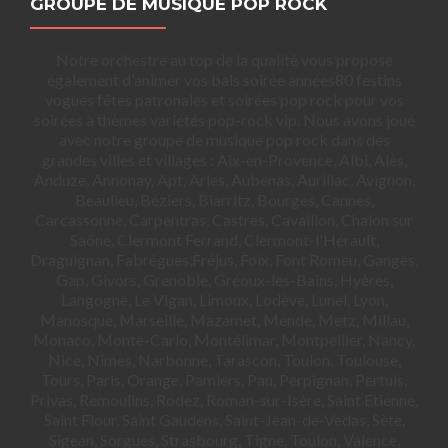
GROUPE DE MUSIQUE POP ROCK
Notre orchestre au top de la qualité vous propose
également d'animer vos bals soirée années80 festins
vogues fêtes patronales et soirées pop rock pour vos
soirées à thèmes variétés pop-rock vip. Nous avons joué
avec notre groupe de musique pop rock dans des
grandes villes et villages : Aix-en-Provence, Albi, Alès,
Anduze, Annonay, Apt, Arles, Aubenas, Aurillac, Avignon,
Beaulieu, Béziers, Biarritz, Bourges, Cannes,
Carcassonne, Carpentras, Castres, Cavaillon, Chalon sur
Saône, Clermont Ferrand, Clermont-l'Hérault,
Draguignan, Fabrègues,Fréjus, Foix, Font Romeu, Ganges,
Gap, Givors, Grenoble, Gréoux-les-Bains, Hyères,
Langogne, Le Vigan, Limoux, Lodève, Lunel, Lyon,
Manosque, Marseille, Mazamet, Mende, Metz, Millau,
Monaco, Monte-Carlo, Montélimar, Montpellier, Nancy,
Nice, Nîmes, Narbonne, Tarascon, Toulon, Toulouse,
Tours, Paris, Orange, Pamiers, Pau, Perpignan, Pertuis,
Privas, Remoulins, Rodez, Roman-sur-Isère, Saint Etienne,
Saint Flour, Saint Gaudens, Saint-Jean-de-Vedas, Sète,
Sigean, Sorgues, Strasbourg, Tigne, Toulon, Valence,