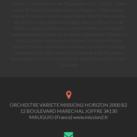
Villefort, Villefranche-de-Rouergue, Uzès, Vittel… Dans
toute la France, Espagne Suisse, Monaco : Allier Alpes
Haute Provence Hautes Alpes Alpes Maritimes Alpilles
Ardèche Ariège Aude Auvergne Aveyron Bouches du
Rhône Cantal Corbières Corrèze Drome Gard Haute
Garonne Hérault Isère Jura Landes Languedoc Minervois
Loire Lubéron Haute Loire Lozère Occitanie Puy de
Dôme Pyrénées Atlantiques Hautes Pyrénées Pyrénées
Orientales Bas Rhin Haut Rhin Auvergne Rhône Alpes
Roussillon Saône et Loire Savoie, Haute Savoie tarn Var
Vaucluse
ORCHESTRE VARIETE MISSION2 HORIZON 2000 B2
12 BOULEVARD MARECHAL JOFFRE 34130
MAUGUIO (France) www.mission2.fr