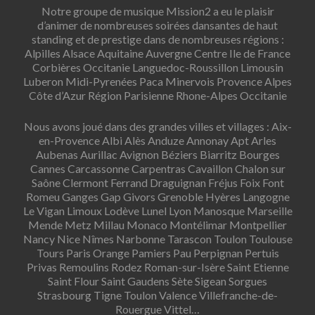
Notre groupe de musique Mission2 a eu le plaisir
d’animer de nombreuses soirées dansantes de haut
standing et de prestige dans de nombreuses régions :
Alpilles Alsace Aquitaine Auvergne Centre Ile de France
Corbières Occitanie Languedoc-Roussillon Limousin
Luberon Midi-Pyrenées Paca Minervois Provence Alpes
Côte d’Azur Région Parisienne Rhone-Alpes Occitanie
Nous avons joué dans des grandes villes et villages : Aix-
en-Provence Albi Alès Anduze Annonay Apt Arles
Aubenas Aurillac Avignon Béziers Biarritz Bourges
Cannes Carcassonne Carpentras Cavaillon Chalon sur
Saône Clermont Ferrand Draguignan Fréjus Foix Font
Romeu Ganges Gap Givors Grenoble Hyères Langogne
Le Vigan Limoux Lodève Lunel Lyon Manosque Marseille
Mende Metz Millau Monaco Montélimar Montpellier
Nancy Nice Nîmes Narbonne Tarascon Toulon Toulouse
Tours Paris Orange Pamiers Pau Perpignan Pertuis
Privas Remoulins Rodez Roman-sur-Isère Saint Etienne
Saint Flour Saint Gaudens Sète Sigean Sorgues
Strasbourg Tigne Toulon Valence Villefranche-de-
Rouergue Vittel…