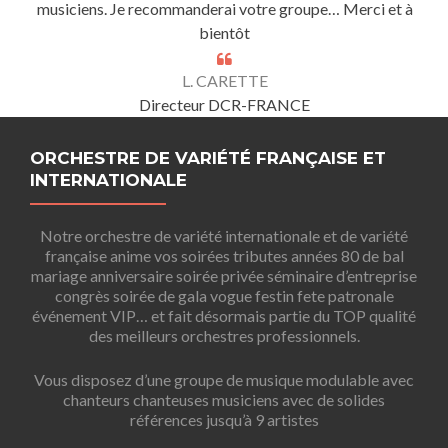
musiciens. Je recommanderai votre groupe… Merci et à
bientôt
L. CARETTE
Directeur DCR-FRANCE
ORCHESTRE DE VARIÉTÉ FRANÇAISE ET
INTERNATIONALE
Notre orchestre de variété internationale et de variété
française anime vos soirées tributes années 80 de bal
mariage anniversaire soirée privée séminaire d’entreprise
congrès soirée de gala vogue festin fete patronale
événement VIP… et fait désormais partie du TOP qualité
des meilleurs orchestres professionnels.
Vous disposez d’une groupe de musique modulable avec
chanteurs chanteuses musiciens avec de solides
références jusqu’à 9 artistes