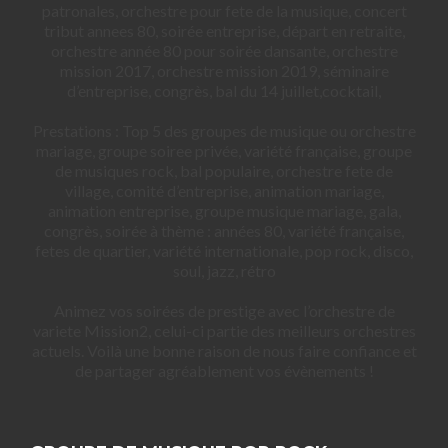
patronales, orchestre pour fete de la musique, concert
tribut annees 80, soirée entreprise, départ en retraite,
orchestre année 80 pour soirée dansante, orchestre
mission 2017, orchestre mission 2019, séminaire
d’entreprise, congrès, bal du 14 juillet,cocktail,
Prestations : Top 5 des groupes de musique ou orchestre
mariage, groupe soiree privée, variété française, groupe
de musiques rock, bal populaire, orchestre fete de
village, comité d’entreprise, animation mariage,
animation entreprise, groupe musique mariage, gala,
congrès, soirée à thème : années 80, variété française,
fetes de quartier, variété internationale, pop rock, disco,
soul, jazz, rétro
Animez vos soirées de prestige avec l’orchestre de
variete Mission2, celui-ci partie des meilleurs orchestres
actuels. Voilà une bonne raison de nous faire confiance et
de partager agréablement vos évènements !