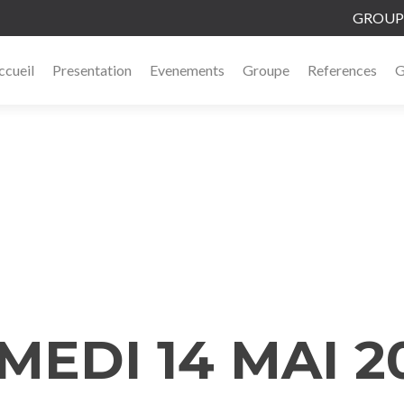
GROUPE
ccueil
Presentation
Evenements
Groupe
References
G
FESTIVAL DES COULEURS CRUAS
Soirée festive Cruas Ardèche
Contact
MEDI 14 MAI 2