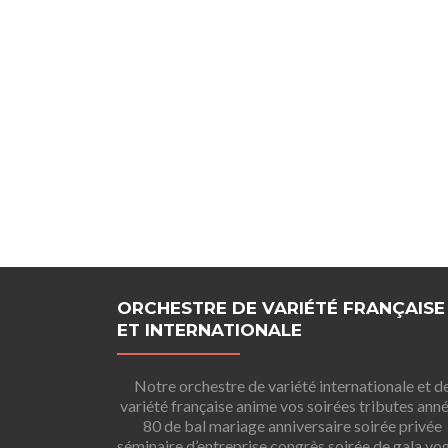
ORCHESTRE DE VARIÉTÉ FRANÇAISE
ET INTERNATIONALE
Notre orchestre de variété internationale et d
variété française anime vos soirées tributes ann
80 de bal mariage anniversaire soirée privée
séminaire d’entreprise congrès soirée de gala vo