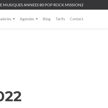
 MUSIQUES ANNEES 80 POP ROCK MISSION2
aleries
Agendas
Blog
Tarifs
Contact
022