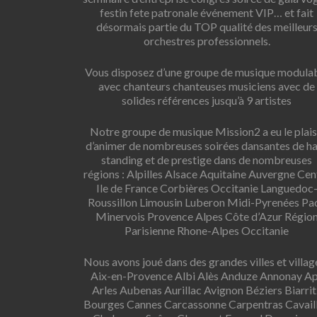
festin fete patronale événement VIP… et fait
désormais partie du TOP qualité des meilleur
orchestres professionnels.
Vous disposez d’une groupe de musique modula
avec chanteurs chanteuses musiciens avec de
solides références jusqu’à 9 artistes
Notre groupe de musique Mission2 a eu le plais
d’animer de nombreuses soirées dansantes de h
standing et de prestige dans de nombreuses
régions : Alpilles Alsace Aquitaine Auvergne Cen
Ile de France Corbières Occitanie Languedoc
Roussillon Limousin Luberon Midi-Pyrenées Pa
Minervois Provence Alpes Côte d’Azur Régio
Parisienne Rhone-Alpes Occitanie
Nous avons joué dans des grandes villes et village
Aix-en-Provence Albi Alès Anduze Annonay A
Arles Aubenas Aurillac Avignon Béziers Biarrit
Bourges Cannes Carcassonne Carpentras Cavail