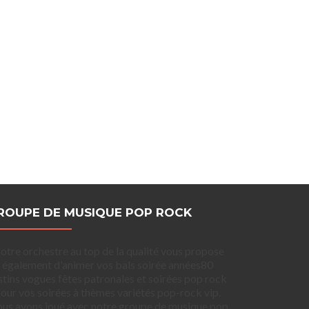
ROUPE DE MUSIQUE POP ROCK
otre orchestre au top de la qualité vous propose
également d'animer vos bals soirée années80
stins vogues fêtes patronales et soirées pop rock
our vos soirées à thèmes variétés pop-rock vip.
us avons joué avec notre groupe de musique pop