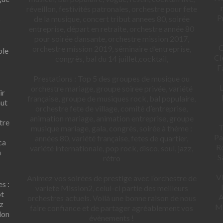
réveillon, festivités patronales, orchestre pour fete
P
s
de la musique, concert tribut annees 80, soirée
entreprise, départ en retraite, orchestre année 80
pour soirée dansante, orchestre mission 2017,
C
orchestre mission 2019, séminaire d’entreprise,
ble
Cl
congrès, bal du 14 juillet,cocktail,
F
Prestations : Top 5 des groupes de musique ou
L
orchestre mariage, groupe soiree privée, variété
ir
française, groupe de musiques rock, bal populaire,
aut
orchestre fete de village, comité d’entreprise,
animation mariage, animation entreprise, groupe
tre
T
musique mariage, gala, congrès, soirée à thème :
-
Pa
années 80, variété française, fetes de quartier,
ca
Ro
variété internationale, pop rock, disco, soul, jazz,
n
S
rétro
Vi
Animez vos soirées de prestige avec l’orchestre de
s :
variete Mission2, celui-ci partie des meilleurs
pt
A
orchestres actuels. Voilà une bonne raison de nous
z
Ma
faire confiance et de partager agréablement vos
lon
évènements !