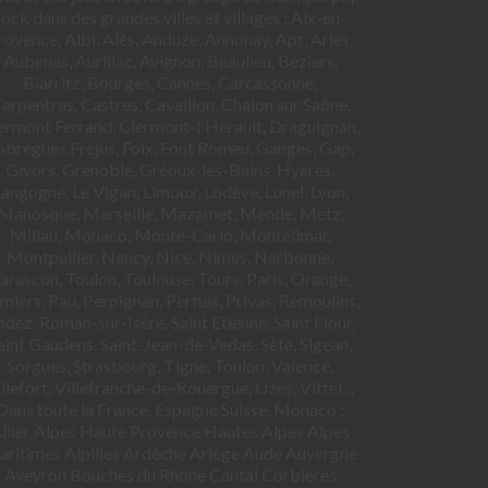
rock dans des grandes villes et villages : Aix-en-
rovence, Albi, Alès, Anduze, Annonay, Apt, Arles,
Aubenas, Aurillac, Avignon, Beaulieu, Béziers,
Biarritz, Bourges, Cannes, Carcassonne,
arpentras, Castres, Cavaillon, Chalon sur Saône,
ermont Ferrand, Clermont-l'Hérault, Draguignan,
abrègues,Fréjus, Foix, Font Romeu, Ganges, Gap,
Givors, Grenoble, Gréoux-les-Bains, Hyères,
angogne, Le Vigan, Limoux, Lodève, Lunel, Lyon,
Manosque, Marseille, Mazamet, Mende, Metz,
Millau, Monaco, Monte-Carlo, Montélimar,
Montpellier, Nancy, Nice, Nîmes, Narbonne,
arascon, Toulon, Toulouse, Tours, Paris, Orange,
miers, Pau, Perpignan, Pertuis, Privas, Remoulins,
dez, Roman-sur-Isère, Saint Etienne, Saint Flour,
aint Gaudens, Saint-Jean-de-Vedas, Sète, Sigean,
Sorgues, Strasbourg, Tigne, Toulon, Valence,
llefort, Villefranche-de-Rouergue, Uzès, Vittel…
Dans toute la France, Espagne Suisse, Monaco :
llier Alpes Haute Provence Hautes Alpes Alpes
ritimes Alpilles Ardèche Ariège Aude Auvergne
Aveyron Bouches du Rhône Cantal Corbières