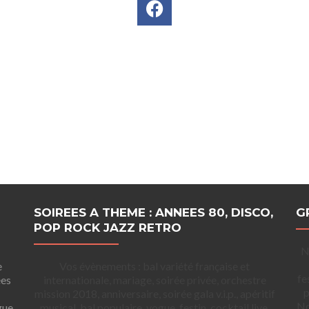
SOIREES A THEME : ANNEES 80, DISCO,
G
POP ROCK JAZZ RETRO
N
e
Vos évènements : bal variété française et
fe
ées
internationale, mariage, soirée privée, orchestre
p
mission 2018, anniversaire, soirée gala v.i.p., apéritif
No
gue
musical, bal populaire, vogue, festin, cocktail live,