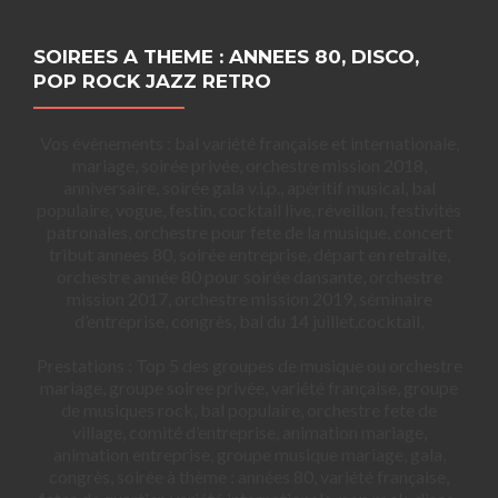
SOIREES A THEME : ANNEES 80, DISCO,
POP ROCK JAZZ RETRO
Vos évènements : bal variété française et internationale,
mariage, soirée privée, orchestre mission 2018,
anniversaire, soirée gala v.i.p., apéritif musical, bal
populaire, vogue, festin, cocktail live, réveillon, festivités
patronales, orchestre pour fete de la musique, concert
tribut annees 80, soirée entreprise, départ en retraite,
orchestre année 80 pour soirée dansante, orchestre
mission 2017, orchestre mission 2019, séminaire
d’entreprise, congrès, bal du 14 juillet,cocktail,
Prestations : Top 5 des groupes de musique ou orchestre
mariage, groupe soiree privée, variété française, groupe
de musiques rock, bal populaire, orchestre fete de
village, comité d’entreprise, animation mariage,
animation entreprise, groupe musique mariage, gala,
congrès, soirée à thème : années 80, variété française,