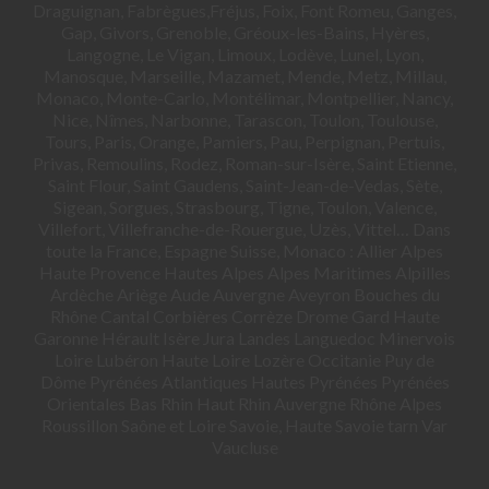
Draguignan, Fabrègues,Fréjus, Foix, Font Romeu, Ganges,
Gap, Givors, Grenoble, Gréoux-les-Bains, Hyères,
Langogne, Le Vigan, Limoux, Lodève, Lunel, Lyon,
Manosque, Marseille, Mazamet, Mende, Metz, Millau,
Monaco, Monte-Carlo, Montélimar, Montpellier, Nancy,
Nice, Nîmes, Narbonne, Tarascon, Toulon, Toulouse,
Tours, Paris, Orange, Pamiers, Pau, Perpignan, Pertuis,
Privas, Remoulins, Rodez, Roman-sur-Isère, Saint Etienne,
Saint Flour, Saint Gaudens, Saint-Jean-de-Vedas, Sète,
Sigean, Sorgues, Strasbourg, Tigne, Toulon, Valence,
Villefort, Villefranche-de-Rouergue, Uzès, Vittel… Dans
toute la France, Espagne Suisse, Monaco : Allier Alpes
Haute Provence Hautes Alpes Alpes Maritimes Alpilles
Ardèche Ariège Aude Auvergne Aveyron Bouches du
Rhône Cantal Corbières Corrèze Drome Gard Haute
Garonne Hérault Isère Jura Landes Languedoc Minervois
Loire Lubéron Haute Loire Lozère Occitanie Puy de
Dôme Pyrénées Atlantiques Hautes Pyrénées Pyrénées
Orientales Bas Rhin Haut Rhin Auvergne Rhône Alpes
Roussillon Saône et Loire Savoie, Haute Savoie tarn Var
Vaucluse