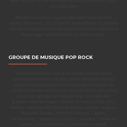
fetes de quartier, variété internationale, pop rock, disco,
soul, jazz, rétro
Animez vos soirées de prestige avec l’orchestre de
variete Mission2, celui-ci partie des meilleurs orchestres
actuels. Voilà une bonne raison de nous faire confiance et
de partager agréablement vos évènements !
GROUPE DE MUSIQUE POP ROCK
Notre orchestre au top de la qualité vous propose
également d'animer vos bals soirée années80 festins
vogues fêtes patronales et soirées pop rock pour vos
soirées à thèmes variétés pop-rock vip. Nous avons joué
avec notre groupe de musique pop rock dans des
grandes villes et villages : Aix-en-Provence, Albi, Alès,
Anduze, Annonay, Apt, Arles, Aubenas, Aurillac, Avignon,
Beaulieu, Béziers, Biarritz, Bourges, Cannes,
Carcassonne, Carpentras, Castres, Cavaillon, Chalon sur
Saône, Clermont Ferrand, Clermont-l'Hérault,