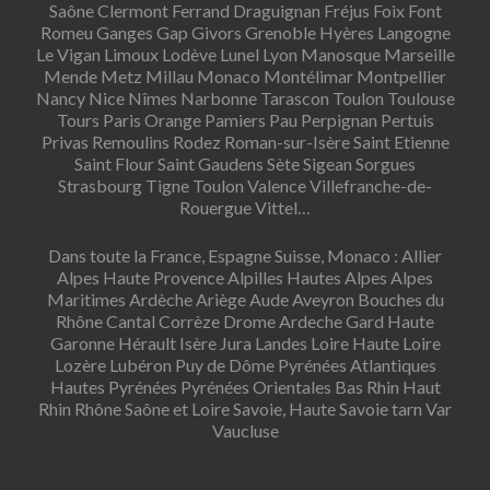
Saône Clermont Ferrand Draguignan Fréjus Foix Font
Romeu Ganges Gap Givors Grenoble Hyères Langogne
Le Vigan Limoux Lodève Lunel Lyon Manosque Marseille
Mende Metz Millau Monaco Montélimar Montpellier
Nancy Nice Nîmes Narbonne Tarascon Toulon Toulouse
Tours Paris Orange Pamiers Pau Perpignan Pertuis
Privas Remoulins Rodez Roman-sur-Isère Saint Etienne
Saint Flour Saint Gaudens Sète Sigean Sorgues
Strasbourg Tigne Toulon Valence Villefranche-de-
Rouergue Vittel…
Dans toute la France, Espagne Suisse, Monaco : Allier
Alpes Haute Provence Alpilles Hautes Alpes Alpes
Maritimes Ardèche Ariège Aude Aveyron Bouches du
Rhône Cantal Corrèze Drome Ardeche Gard Haute
Garonne Hérault Isère Jura Landes Loire Haute Loire
Lozère Lubéron Puy de Dôme Pyrénées Atlantiques
Hautes Pyrénées Pyrénées Orientales Bas Rhin Haut
Rhin Rhône Saône et Loire Savoie, Haute Savoie tarn Var
Vaucluse